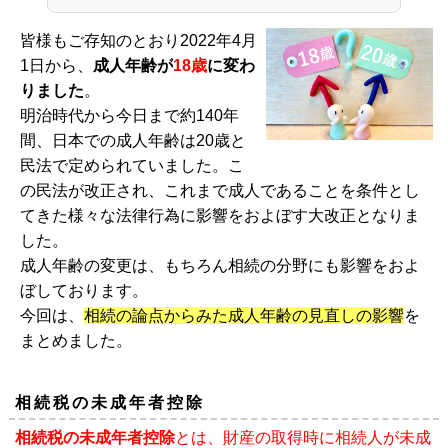
皆様もご存知のとおり2022年4月
1日から、
成人年齢が
18歳
に変わ
りました
。
明治時代から今日まで約140年
間、日本での成人年齢は20歳と
民法で定められていました。こ
の民法が改正され、これまで成人であることを条件とし
てきた様々な法律行為に影響をおよぼす大改正となりま
した。
成人年齢の変更は、もちろん相続の分野にも影響をおよ
ぼしております。
今回は、
相続の論点からみた成人年齢の見直しの影響
を
まとめました。
相続税の未成年者控除
相続税の未成年者控除
とは、財産の取得時に相続人が未成