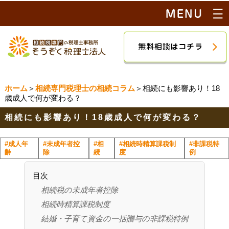
ホーム
＞
相続専門税理士の相続コラム
＞相続にも影響あり！18
歳成人で何が変わる？
相続にも影響あり！18歳成人で何が変わる？
#成人年
#未成年者控
#相
#相続時精算課税制
#非課税特
齢
除
続
度
例
目次
相続税の未成年者控除
相続時精算課税制度
結婚・子育て資金の一括贈与の非課税特例