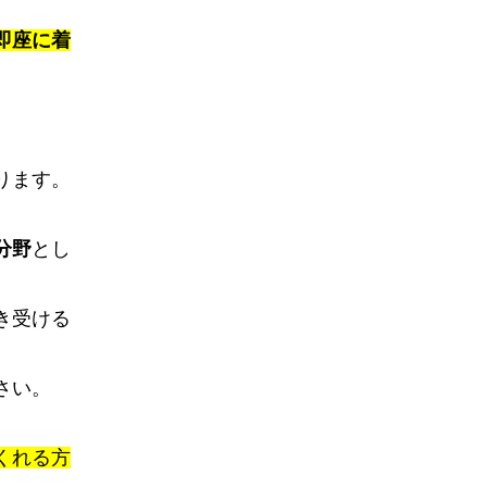
即座に着
ります。
分野
とし
き受ける
さい。
くれる方