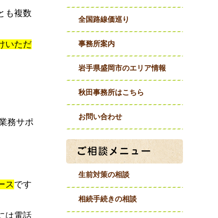
とも複数
全国路線価巡り
けいただ
事務所案内
岩手県盛岡市のエリア情報
秋田事務所はこちら
お問い合わせ
業務サポ
生前対策の相談
ース
です
相続手続きの相談
には電話