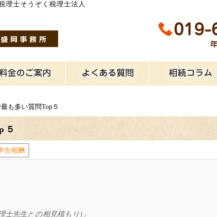
税理士そうぞく税理士法人
最も多い質問Top５
p５
申告報酬
理士先生との相見積もり)」