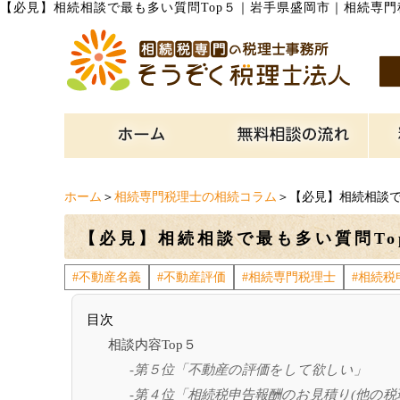
【必見】相続相談で最も多い質問Top５
｜
岩手県盛岡市｜相続専門
ホーム
＞
相続専門税理士の相続コラム
＞【必見】相続相談で
【必見】相続相談で最も多い質問To
#不動産名義
#不動産評価
#相続専門税理士
#相続税
目次
相談内容Top５
-第５位「不動産の評価をして欲しい」
-第４位「相続税申告報酬のお見積り(他の税