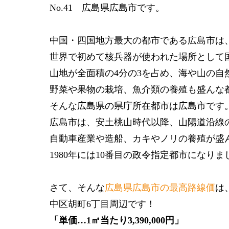
No.41 広島県広島市です。
中国・四国地方最大の都市である広島市は
世界で初めて核兵器が使われた場所として
山地が全面積の4分の3を占め、海や山の自
野菜や果物の栽培、魚介類の養殖も盛んな
そんな広島県の県庁所在都市は広島市です
広島市は、安土桃山時代以降、山陽道沿線
自動車産業や造船、カキやノリの養殖が盛
1980年には10番目の政令指定都市になりま
さて、そんな
広島県広島市の最高路線価
は
中区胡町6丁目周辺です！
「単価…1㎡当たり3,390,000円」