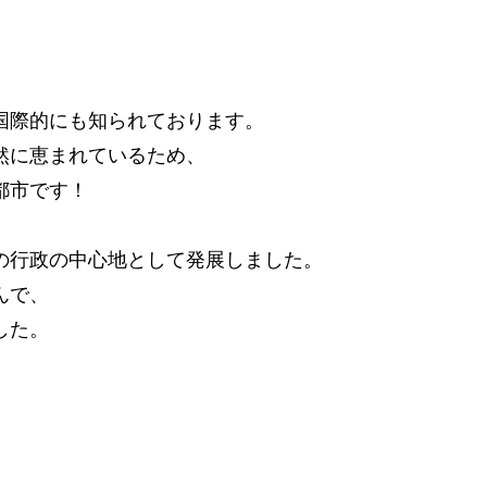
、
国際的にも知られております。
然に恵まれているため、
都市です！
。
の行政の中心地として発展しました。
んで、
した。
、