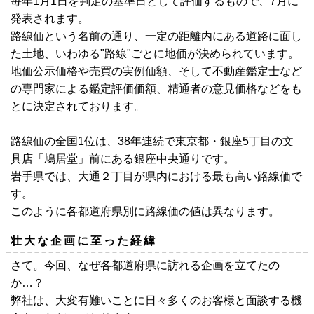
毎年1月1日を判定の基準日として評価するもので、7月に
発表されます。
路線価という名前の通り、一定の距離内にある道路に面し
た土地、いわゆる"路線"ごとに地価が決められています。
地価公示価格や売買の実例価額、そして不動産鑑定士など
の専門家による鑑定評価価額、精通者の意見価格などをも
とに決定されております。
路線価の全国1位は、38年連続で東京都・銀座5丁目の文
具店「鳩居堂」前にある銀座中央通りです。
岩手県では、大通２丁目が県内における最も高い路線価で
す。
このように各都道府県別に路線価の値は異なります。
壮大な企画に至った経緯
さて。今回、なぜ各都道府県に訪れる企画を立てたの
か…？
弊社は、大変有難いことに日々多くのお客様と面談する機