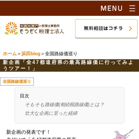
ホーム
＞
浜田blog
＞全国路線価巡り
新企画「全47都道府県の最高路線価に行ってみよ
うツアー！」
全国路線価巡り
目次
そもそも路線価(相続税路線価)とは？
壮大な企画に至った経緯
新企画の発表です！