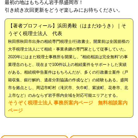
最初の地はもちろん岩手県盛岡市！
引き続き次回更新をどうぞ楽しみにお待ちください。
【著者プロフィール】浜田勇毅（はまだゆうき）｜そ
うぞく税理士法人 代表
秋田県秋田市出身の相続専門税理士/行政書士。開業前は全国規模の
大手税理士法人にて相続・事業承継の専門家として従事していた。
2020年にはまだ税理士事務所を開業し、"相続相談は完全無料"の事
業理念のもと、現在まで100件以上の相続案件をサポートした実績
がある。相続税申告案件はもちろんだが、多くの行政書士案件（戸
籍収集、銀行解約、遺産分割協議の作成など）の経験もある。盛岡
市を拠点とし、周辺市町村（滝沢市、矢巾町、紫波町、花巻市、北
上市など）のみならず岩手県内全域を対応可能エリアとする。
そうぞく税理士法人 事務所案内ページ
無料相談案内
ページ