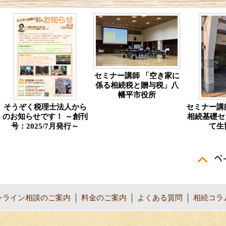
セミナー講師 「空き家に
係る相続税と贈与税」八
幡平市役所
そうぞく税理士法人から
セミナー講
のお知らせです！ ～創刊
相続基礎セ
号：2025/7月発行～
て生
ンライン相談のご案内
料金のご案内
よくある質問
相続コラ