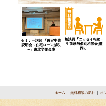
相談員「ニッセイ相続・
セミナー講師 「確定申告
生前贈与個別相談会(盛
説明会～住宅ローン減税
岡)」
～」東北労働金庫
ホーム
無料相談の流れ
オ