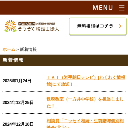
ホーム
＞新着情報
新着情報
ＩＡＴ（岩手朝日テレビ）[わくわく情報
2025年1月24日
館]にて放送！
租税教室（一方井中学校）を担当しまし
2024年12月25日
た！
相談員「ニッセイ相続・生前贈与個別相
2024年12月18日
談会(北上)」